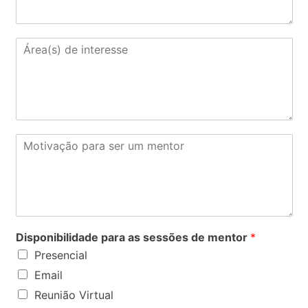
s
k
i
l
Á
l
r
s
e
a
(
s
)
d
M
e
o
i
t
n
i
t
v
e
a
r
ç
e
ã
Disponibilidade para as sessões de mentor
*
s
o
Presencial
s
Email
e
Reunião Virtual