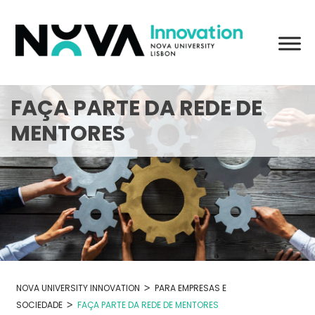
Skip
to
content
FAÇA PARTE DA REDE DE
MENTORES
>
NOVA UNIVERSITY INNOVATION
PARA EMPRESAS E
>
SOCIEDADE
FAÇA PARTE DA REDE DE MENTORES