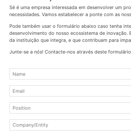
Sé é uma empresa interessada em desenvolver um proje
necessidades. Vamos estabelecer a ponte com as nossa
Pode também usar o formulário abaixo caso tenha int
desenvolvimento do nosso ecossistema de inovação. 
da instituição que integra, e que contribuam para im
Junte-se a nós! Contacte-nos através deste formulário
N
a
m
E
e
m
*
a
P
i
o
l
s
*
i
C
t