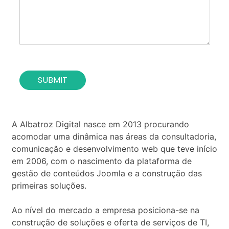
t
o
i
f
o
t
n
h
*
e
c
o
SUBMIT
n
t
a
c
t
A Albatroz Digital nasce em 2013 procurando
*
acomodar uma dinâmica nas áreas da consultadoria,
comunicação e desenvolvimento web que teve início
em 2006, com o nascimento da plataforma de
gestão de conteúdos Joomla e a construção das
primeiras soluções.
Ao nível do mercado a empresa posiciona-se na
construção de soluções e oferta de serviços de TI,