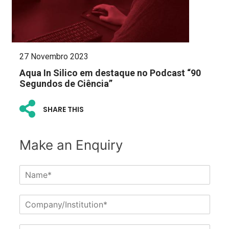
27 Novembro 2023
Aqua In Silico em destaque no Podcast “90
Segundos de Ciência”
SHARE THIS
Make an Enquiry
N
a
m
C
e
o
*
m