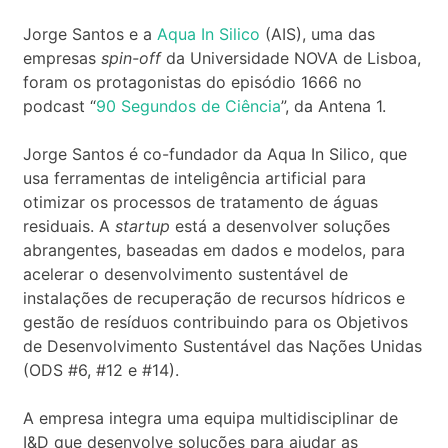
c
t
Jorge Santos e a
Aqua In Silico
(AIS), uma das
*
empresas
spin-off
da Universidade NOVA de Lisboa,
foram os protagonistas do episódio 1666 no
podcast “
90 Segundos de Ciência
”, da Antena 1.
Jorge Santos é co-fundador da Aqua In Silico, que
usa ferramentas de inteligência artificial para
otimizar os processos de tratamento de águas
residuais. A
startup
está a desenvolver soluções
abrangentes, baseadas em dados e modelos, para
acelerar o desenvolvimento sustentável de
instalações de recuperação de recursos hídricos e
gestão de resíduos contribuindo para os Objetivos
de Desenvolvimento Sustentável das Nações Unidas
(ODS #6, #12 e #14).
A empresa integra uma equipa multidisciplinar de
I&D que desenvolve soluções para ajudar as