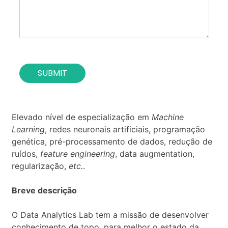
o
i
f
o
t
n
h
*
e
c
o
SUBMIT
n
t
a
c
t
Elevado nível de especialização em
Machine
*
Learning
, redes neuronais artificiais, programação
genética, pré-processamento de dados, redução de
ruídos,
feature engineering
, data augmentation,
regularização,
etc.
.
Breve descrição
O Data Analytics Lab tem a missão de desenvolver
conhecimento de topo, para melhor o estado da