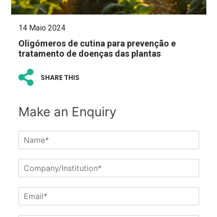
14 Maio 2024
Oligómeros de cutina para prevenção e
tratamento de doenças das plantas
SHARE THIS
Make an Enquiry
N
a
m
C
e
o
*
m
E
p
m
a
a
n