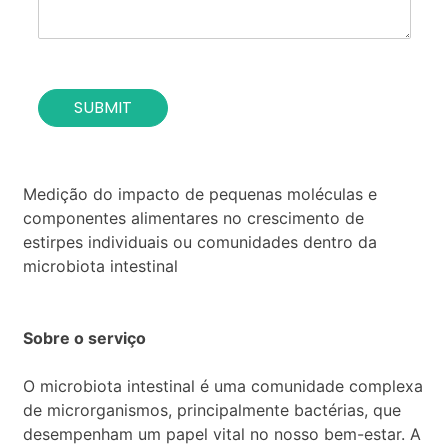
t
n
h
*
e
c
o
SUBMIT
n
t
a
c
t
Medição do impacto de pequenas moléculas e
*
componentes alimentares no crescimento de
estirpes individuais ou comunidades dentro da
microbiota intestinal
Sobre o serviço
O microbiota intestinal é uma comunidade complexa
de microrganismos, principalmente bactérias, que
desempenham um papel vital no nosso bem-estar. A