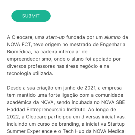
c
o
SUBMIT
n
t
a
c
A Cleocare, uma
start-up
fundada por um
alumno
da
t
NOVA FCT, teve origem no mestrado de Engenharia
*
Biomédica, na cadeira intercalar de
empreendedorismo, onde o aluno foi apoiado por
diversos professores nas áreas negócio e na
tecnologia utilizada.
Desde a sua criação em junho de 2021, a empresa
tem mantido uma forte ligação com a comunidade
académica da NOVA, sendo incubada no NOVA SBE
Haddad Entrepreneurship Institute. Ao longo de
2022, a Cleocare participou em diversas iniciativas,
incluindo um curso de branding, a iniciativa Startup
Summer Experience e o Tech Hub da NOVA Medical