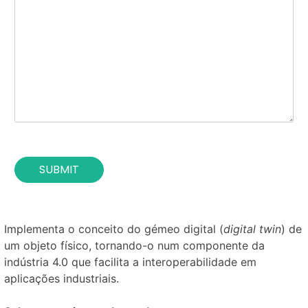
r
c
t
p
t
i
o
*
t
s
u
e
t
o
i
f
o
t
n
h
*
e
c
o
SUBMIT
n
t
a
c
t
Implementa o conceito do gémeo digital (
digital twin
) de
*
um objeto físico, tornando-o num componente da
indústria 4.0 que facilita a interoperabilidade em
aplicações industriais.