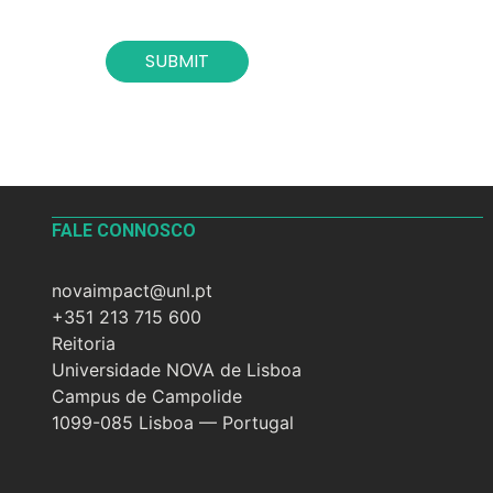
c
o
SUBMIT
n
t
a
c
t
*
FALE CONNOSCO
novaimpact@unl.pt
+351 213 715 600
Reitoria
Universidade NOVA de Lisboa
Campus de Campolide
1099-085 Lisboa — Portugal