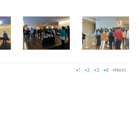
1
2
3
4
Next