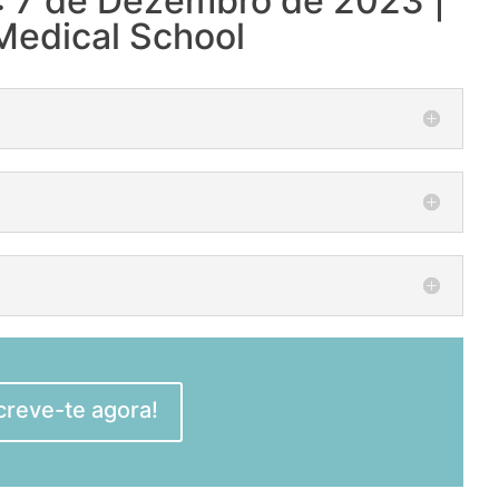
7 de Dezembro de 2023 |
edical School
creve-te agora!