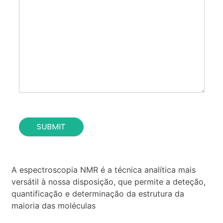
s
r
c
t
p
t
i
o
*
t
s
u
e
t
o
i
f
o
t
n
h
*
e
c
o
SUBMIT
n
t
a
c
t
A espectroscopia NMR é a técnica analítica mais
*
versátil à nossa disposição, que permite a deteção,
quantificação e determinação da estrutura da
maioria das moléculas