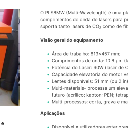
O PLS6MW (Multi-Wavelength) é uma pla
comprimentos de onda de lasers para pr
suporta tanto lasers de CO
como de fib
2
Visão geral do equipamento
Área de trabalho: 813×457 mm;
Comprimentos de onda: 10.6 µm (las
Potência do Laser: 60W (laser de C
Capacidade elevatória do motor ver
Lentes disponíveis: 51 mm (ou 2 in)
Multi-materiais- processa um elev
futuro (acrílico; kapton; PEN; tetra
Multi-processos: corta, grava e ma
Aplicações
 e
Disponível a utilizadores exterior