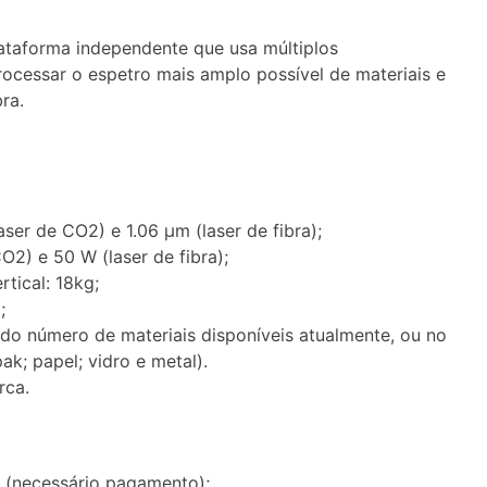
taforma independente que usa múltiplos
ocessar o espetro mais amplo possível de materiais e
ra.
er de CO2) e 1.06 µm (laser de fibra);
O2) e 50 W (laser de fibra);
tical: 18kg;
;
ado número de materiais disponíveis atualmente, ou no
pak; papel; vidro e metal).
rca.
es (necessário pagamento);