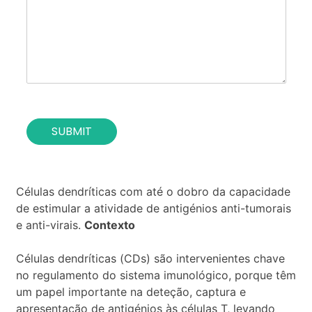
s
u
e
t
o
i
f
o
t
n
h
*
e
c
o
SUBMIT
n
t
a
c
t
Células dendríticas com até o dobro da capacidade
*
de estimular a atividade de antigénios anti-tumorais
e anti-virais.
Contexto
Células dendríticas (CDs) são intervenientes chave
no regulamento do sistema imunológico, porque têm
um papel importante na deteção, captura e
apresentação de antigénios às células T, levando