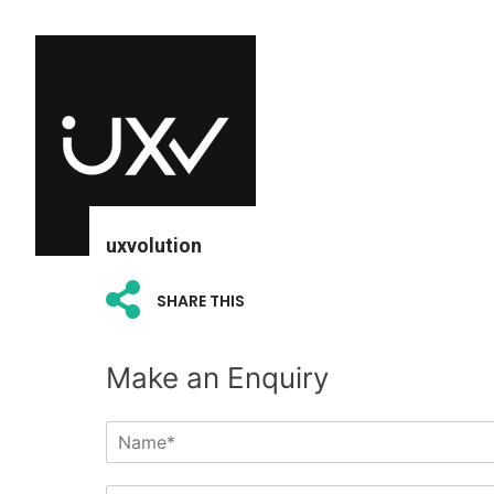
uxvolution
SHARE THIS
Make an Enquiry
N
a
m