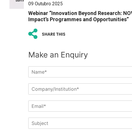
09 Outubro 2025
Webinar “Innovation Beyond Research: N
Impact’s Programmes and Opportunities”
SHARE THIS
Make an Enquiry
N
a
m
C
e
o
*
m
E
p
m
a
a
n
S
i
y
u
l
/