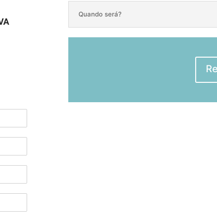
Quando será?
OVA
Re